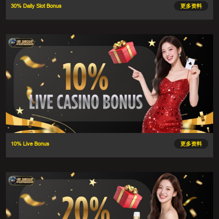
30% Daily Slot Bonus
更多资料
10% Live Bonus
更多资料